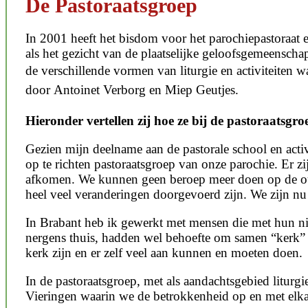
De Pastoraatsgroep
In 2001 heeft het bisdom voor het parochiepastoraat 
als het gezicht van de plaatselijke geloofsgemeenscha
de verschillende vormen van liturgie en activiteiten 
door
Antoinet Verborg en Miep Geutjes.
Hieronder vertellen zij hoe ze bij de pastoraats
Gezien mijn deelname aan de pastorale school en acti
op te richten pastoraatsgroep van onze parochie. Er z
afkomen. We kunnen geen beroep meer doen op de oud
heel veel veranderingen doorgevoerd zijn. We zijn n
In Brabant heb ik gewerkt met mensen die met hun n
nergens thuis, hadden wel behoefte om samen “kerk” te 
kerk zijn en er zelf veel aan kunnen en moeten doen.
In de pastoraatsgroep, met als aandachtsgebied liturg
Vieringen waarin we de betrokkenheid op en met elk