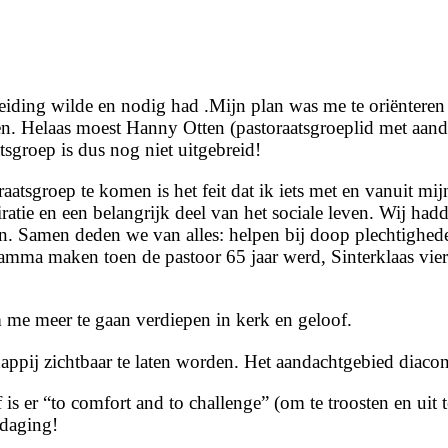
iding wilde en nodig had .Mijn plan was me te oriënteren
ven. Helaas moest Hanny Otten (pastoraatsgroeplid met aan
sgroep is dus nog niet uitgebreid!
aatsgroep te komen is het feit dat ik iets met en vanuit mi
iratie en een belangrijk deel van het sociale leven. Wij ha
eden. Samen deden we van alles: helpen bij doop plechtighed
a maken toen de pastoor 65 jaar werd, Sinterklaas vieren
me meer te gaan verdiepen in kerk en geloof.
ppij zichtbaar te laten worden. Het aandachtgebied diaconi
s er “to comfort and to challenge” (om te troosten en uit t
tdaging!