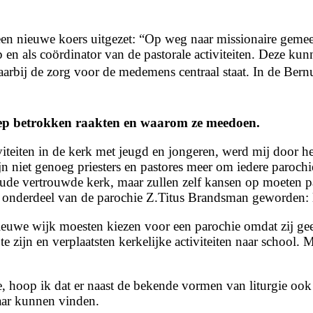
een nieuwe koers uitgezet: “Op weg naar missionaire gemee
p en als coördinator van de pastorale activiteiten. Deze ku
waarbij de zorg voor de medemens centraal staat.
In de Bern
groep betrokken raakten en waarom ze meedoen.
viteiten in de kerk met jeugd en jongeren, werd mij door h
ijn niet genoeg priesters en pastores meer om iedere paroch
e vertrouwde kerk, maar zullen zelf kansen op moeten p
u onderdeel van de parochie Z.Titus Brandsman geworden: 
ieuwe wijk moesten kiezen voor een parochie omdat zij ge
zijn en verplaatsten kerkelijke activiteiten naar school. M
ie, hoop ik dat er naast de bekende vormen van liturgie o
aar kunnen vinden.