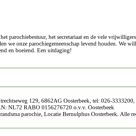
et parochiebestuur, het secretariaat en de vele vrijwillige
len we onze parochiegemeenschap levend houden. We willen 
nend en boeiend. Een uitdaging!
trechtseweg 129, 6862AG Oosterbeek, tel: 026-3333200, 
N: NL72 RABO 0156276720 o.v.v. Oosterbeek
randsma parochie, Locatie Bernulphus Oosterbeek. Alle r