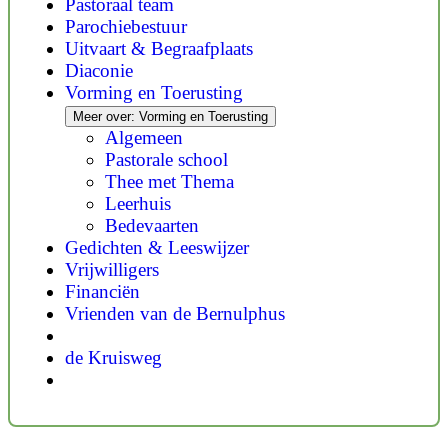
Pastoraal team
Parochiebestuur
Uitvaart & Begraafplaats
Diaconie
Vorming en Toerusting
Meer over: Vorming en Toerusting
Algemeen
Pastorale school
Thee met Thema
Leerhuis
Bedevaarten
Gedichten & Leeswijzer
Vrijwilligers
Financiën
Vrienden van de Bernulphus
de Kruisweg