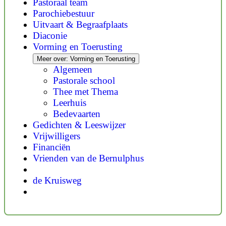
Pastoraal team
Parochiebestuur
Uitvaart & Begraafplaats
Diaconie
Vorming en Toerusting
Meer over: Vorming en Toerusting
Algemeen
Pastorale school
Thee met Thema
Leerhuis
Bedevaarten
Gedichten & Leeswijzer
Vrijwilligers
Financiën
Vrienden van de Bernulphus
de Kruisweg