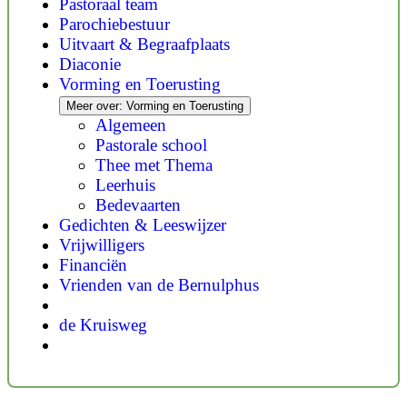
Pastoraal team
Parochiebestuur
Uitvaart & Begraafplaats
Diaconie
Vorming en Toerusting
Meer over: Vorming en Toerusting
Algemeen
Pastorale school
Thee met Thema
Leerhuis
Bedevaarten
Gedichten & Leeswijzer
Vrijwilligers
Financiën
Vrienden van de Bernulphus
de Kruisweg