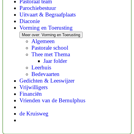
Pastoraal team
Parochiebestuur
Uitvaart & Begraafplaats
Diaconie
Vorming en Toerusting
Meer over: Vorming en Toerusting
Algemeen
Pastorale school
Thee met Thema
Jaar folder
Leerhuis
Bedevaarten
Gedichten & Leeswijzer
Vrijwilligers
Financiën
Vrienden van de Bernulphus
de Kruisweg