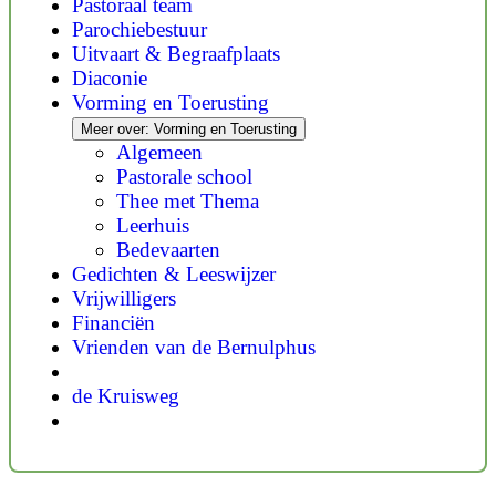
Pastoraal team
Parochiebestuur
Uitvaart & Begraafplaats
Diaconie
Vorming en Toerusting
Meer over: Vorming en Toerusting
Algemeen
Pastorale school
Thee met Thema
Leerhuis
Bedevaarten
Gedichten & Leeswijzer
Vrijwilligers
Financiën
Vrienden van de Bernulphus
de Kruisweg