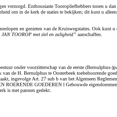
en verzorgd. Enthousiaste Tooropliefhebbers tonen u dan 
enheid om in de kerk de staties te bekijken; dit kunt u all
nnenlopen en genieten van de Kruiswegstaties. Ook kunt u 
n
JAN TOOROP
met ziel en zaligheid”
aanschaffen.
uur onder voorzitterschap van de eerste (Bernulphus-)pas
van de H. Bernulphus te Oosterbeek toebehoorende goede
aakt, ingevolge Art. 27 sub b van het Algemeen Reglemen
ERENDE GOEDEREN l Gebouwde eigendommen: 1. Een
kerk is met pannen gedekt.