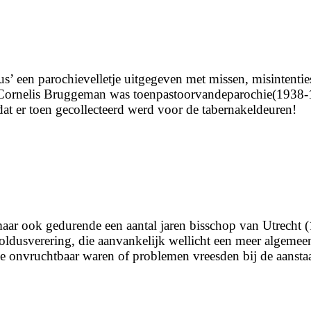
us’ een parochievelletje uitgegeven met missen, misintenti
s Cornelis Bruggeman was toenpastoorvandeparochie(1938-
dat er toen gecollecteerd werd voor de tabernakeldeuren!
aar ook gedurende een aantal jaren bisschop van Utrecht (
oldusverering, die aanvankelijk wellicht een meer algemee
 onvruchtbaar waren of problemen vreesden bij de aanstaan