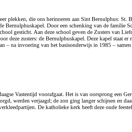
er plekken, die ons herinneren aan Sint Bernulphus: St. Be
de Bernulphuskapel. Door een schenking van de familie Sc
hool gesticht. Aan deze school geven de Zusters van Liefde
or deze zusters: de Bernulphuskapel. Deze kapel staat er 
aan – na invoering van het basisonderwijs in 1985 – same
-daagse Vastentijd voorafgaat. Het is van oorsprong een Ger
zorgd, werden verjaagd; de zon ging langer schijnen en d
verkleedpartijen. De katholieke kerk heeft deze oude feest